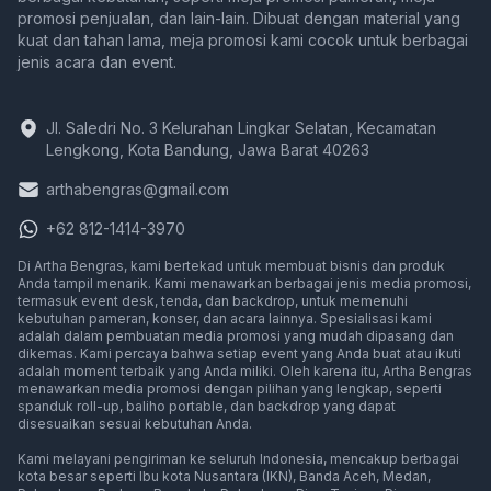
promosi penjualan, dan lain-lain. Dibuat dengan material yang
kuat dan tahan lama, meja promosi kami cocok untuk berbagai
jenis acara dan event.
Jl. Saledri No. 3 Kelurahan Lingkar Selatan, Kecamatan
Lengkong, Kota Bandung, Jawa Barat 40263
arthabengras@gmail.com
+62 812-1414-3970
Di Artha Bengras, kami bertekad untuk membuat bisnis dan produk
Anda tampil menarik. Kami menawarkan berbagai jenis media promosi,
termasuk event desk, tenda, dan backdrop, untuk memenuhi
kebutuhan pameran, konser, dan acara lainnya. Spesialisasi kami
adalah dalam pembuatan media promosi yang mudah dipasang dan
dikemas. Kami percaya bahwa setiap event yang Anda buat atau ikuti
adalah moment terbaik yang Anda miliki. Oleh karena itu, Artha Bengras
menawarkan media promosi dengan pilihan yang lengkap, seperti
spanduk roll-up, baliho portable, dan backdrop yang dapat
disesuaikan sesuai kebutuhan Anda.
Event Desk Murah, Meja Display Pameran, Meja Promosi
Kami melayani pengiriman ke seluruh Indonesia, mencakup berbagai
Media promosi di
Media promosi di
Media promosi d
Media pr
kota besar seperti
Ibu kota Nusantara (IKN)
,
Banda Aceh
,
Medan
,