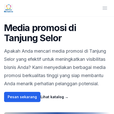
Artha Bengras | Media Promosi
Ope
Artha Bengras
Media promosi di
Tanjung Selor
Apakah Anda mencari media promosi
di Tanjung
Selor
yang efektif untuk meningkatkan visibilitas
bisnis Anda? Kami menyediakan berbagai media
promosi berkualitas tinggi yang siap membantu
Anda menarik perhatian pelanggan potensial.
Pesan sekarang
Lihat katalog
→