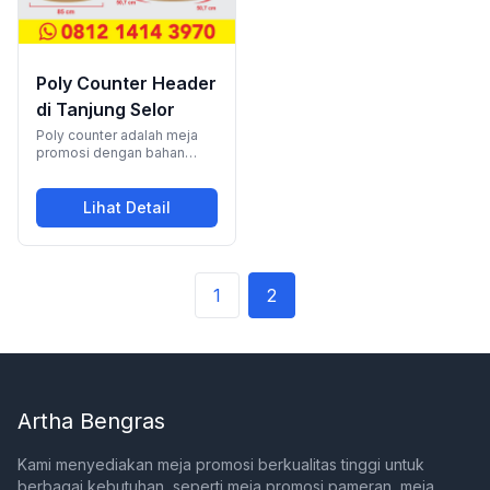
Poly Counter Header
di Tanjung Selor
Poly counter adalah meja
promosi dengan bahan
dasar polikarbonat yang
kokoh dan elegan, ideal
sebagai media promosi.
Lihat Detail
,
Poly Counter Header
Dilengkapi dengan header,
produk yang dijual dapat
terlihat dari jauh,
mengundang minat
konsumen untuk
1
2
mengunjungi booth dan
membuat produk yang Anda
promosikan lebih menarik
bagi pembeli.
Artha Bengras
Kami menyediakan meja promosi berkualitas tinggi untuk
berbagai kebutuhan, seperti meja promosi pameran, meja