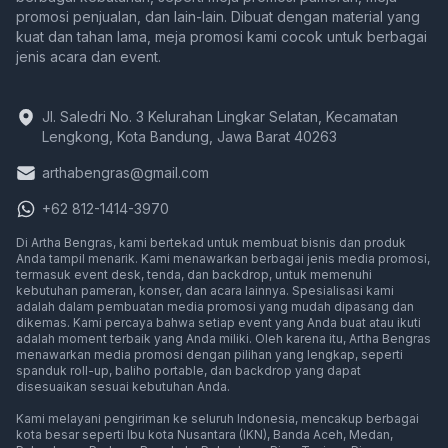
promosi penjualan, dan lain-lain. Dibuat dengan material yang
kuat dan tahan lama, meja promosi kami cocok untuk berbagai
jenis acara dan event.
Jl. Saledri No. 3 Kelurahan Lingkar Selatan, Kecamatan
Lengkong, Kota Bandung, Jawa Barat 40263
arthabengras@gmail.com
+62 812-1414-3970
Di Artha Bengras, kami bertekad untuk membuat bisnis dan produk
Anda tampil menarik. Kami menawarkan berbagai jenis media promosi,
termasuk event desk, tenda, dan backdrop, untuk memenuhi
kebutuhan pameran, konser, dan acara lainnya. Spesialisasi kami
adalah dalam pembuatan media promosi yang mudah dipasang dan
dikemas. Kami percaya bahwa setiap event yang Anda buat atau ikuti
adalah moment terbaik yang Anda miliki. Oleh karena itu, Artha Bengras
menawarkan media promosi dengan pilihan yang lengkap, seperti
spanduk roll-up, baliho portable, dan backdrop yang dapat
disesuaikan sesuai kebutuhan Anda.
Event Desk Murah, Meja Display Pameran, Meja Promosi
Kami melayani pengiriman ke seluruh Indonesia, mencakup berbagai
Media promosi di
Media promosi di
Media promosi d
Media pr
kota besar seperti
Ibu kota Nusantara (IKN)
,
Banda Aceh
,
Medan
,