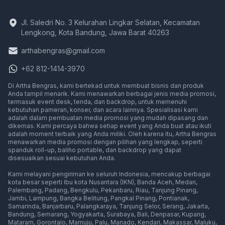
Jl. Saledri No. 3 Kelurahan Lingkar Selatan, Kecamatan
Lengkong, Kota Bandung, Jawa Barat 40263
arthabengras@gmail.com
+62 812-1414-3970
Di Artha Bengras, kami bertekad untuk membuat bisnis dan produk
Anda tampil menarik. Kami menawarkan berbagai jenis media promosi,
termasuk event desk, tenda, dan backdrop, untuk memenuhi
kebutuhan pameran, konser, dan acara lainnya. Spesialisasi kami
adalah dalam pembuatan media promosi yang mudah dipasang dan
dikemas. Kami percaya bahwa setiap event yang Anda buat atau ikuti
adalah moment terbaik yang Anda miliki. Oleh karena itu, Artha Bengras
menawarkan media promosi dengan pilihan yang lengkap, seperti
spanduk roll-up, baliho portable, dan backdrop yang dapat
disesuaikan sesuai kebutuhan Anda.
Event Desk Murah, Meja Display Pameran, Meja Promosi
Kami melayani pengiriman ke seluruh Indonesia, mencakup berbagai
Media promosi di
Media promosi di
Media promosi d
Media pr
kota besar seperti
Ibu kota Nusantara (IKN)
,
Banda Aceh
,
Medan
,
Media promosi di
Media promosi di
Media promosi di
Media promosi di
Media promosi di
Media pr
Palembang
,
Padang
,
Bengkulu
,
Pekanbaru
,
Riau
,
Tanjung Pinang
,
Media promosi di
Media promosi di
Media promosi di
Media promosi di
Media promo
Jambi
,
Lampung
,
Bangka Belitung
,
Pangkal Pinang
,
Pontianak
,
Media promosi di
Media promosi di
Media promosi di
Media promosi di
Media promos
Medi
Samarinda
,
Banjarbaru
,
Palangkaraya
,
Tanjung Selor
,
Serang
,
Jakarta
,
Media promosi di
Media promosi di
Media promosi di
Media promosi di
Media promosi di
Media promosi
Media 
Bandung
,
Semarang
,
Yogyakarta
,
Surabaya
,
Bali
,
Denpasar
,
Kupang
,
Media promosi di
Media promosi di
Media promosi di
Media promosi di
Media promosi di
Media promosi di
Media pro
Mataram
,
Gorontalo
,
Mamuju
,
Palu
,
Manado
,
Kendari
,
Makassar
,
Maluku
,