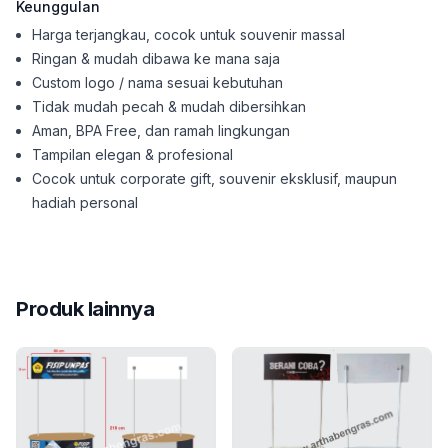
Keunggulan
Harga terjangkau, cocok untuk souvenir massal
Ringan & mudah dibawa ke mana saja
Custom logo / nama sesuai kebutuhan
Tidak mudah pecah & mudah dibersihkan
Aman, BPA Free, dan ramah lingkungan
Tampilan elegan & profesional
Cocok untuk corporate gift, souvenir eksklusif, maupun
hadiah personal
Tumbler Custom Logo Premium
kami merupakan investas
Salah satu keunggulan utama dari meja promosi kami ada
Kami memahami bahwa kebutuhan akan meja promosi bisa 
Produk lainnya
Tidak hanya itu, kami juga memperhatikan kebutuhan 
Dalam hal layanan pelanggan, kami berkomitmen untuk 
Kami percaya bahwa
Tumbler Custom Logo Premium
kam