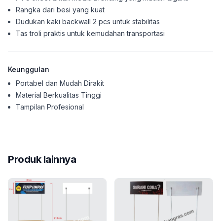
Rangka dari besi yang kuat
Dudukan kaki backwall 2 pcs untuk stabilitas
Tas troli praktis untuk kemudahan transportasi
Keunggulan
Portabel dan Mudah Dirakit
Material Berkualitas Tinggi
Tampilan Profesional
Backwall Portable (Lengkung)
kami merupakan investasi 
Salah satu keunggulan utama dari meja promosi kami ada
Kami memahami bahwa kebutuhan akan meja promosi bisa 
Produk lainnya
Tidak hanya itu, kami juga memperhatikan kebutuhan 
Dalam hal layanan pelanggan, kami berkomitmen untuk 
Kami percaya bahwa
Backwall Portable (Lengkung)
kami