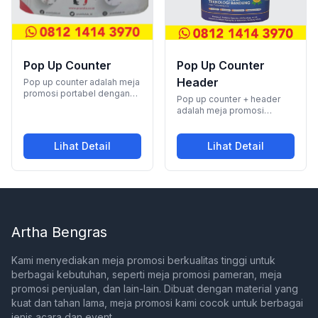
Pop Up Counter
Pop Up Counter
Header
Pop up counter adalah meja
promosi portabel dengan
Pop up counter + header
rangka alumunium yang
adalah meja promosi
sangat cocok untuk
portabel dengan rangka
promosi, presentasi, dan
alumunium, ideal untuk
peluncuran produk baru.
promosi, presentasi,
Lihat Detail
Lihat Detail
Meja ini juga dilengkapi
,
Pop Up Counter
,
Pop Up Counte
peluncuran produk baru,
dengan rak di dalamnya
atau memamerkan makanan
untuk menyimpan peralatan
dan minuman. Bedanya
promosi dan menjaga meja
dengan pop up counter
tetap rapi.
biasa adalah tambahan
header untuk tampilan yang
lebih menarik.
Artha Bengras
Kami menyediakan meja promosi berkualitas tinggi untuk
berbagai kebutuhan, seperti meja promosi pameran, meja
promosi penjualan, dan lain-lain. Dibuat dengan material yang
kuat dan tahan lama, meja promosi kami cocok untuk berbagai
jenis acara dan event.