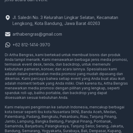
Jl. Saledri No. 3 Kelurahan Lingkar Selatan, Kecamatan
Lengkong, Kota Bandung, Jawa Barat 40263
arthabengras@gmail.com
+62 812-1414-3970
Di Artha Bengras, kami bertekad untuk membuat bisnis dan produk
Anda tampil menarik. Kami menawarkan berbagai jenis media promosi,
termasuk event desk, tenda, dan backdrop, untuk memenuhi
kebutuhan pameran, konser, dan acara lainnya. Spesialisasi kami
adalah dalam pembuatan media promosi yang mudah dipasang dan
dikemas. Kami percaya bahwa setiap event yang Anda buat atau ikuti
adalah moment terbaik yang Anda miliki. Oleh karena itu, Artha Bengras
menawarkan media promosi dengan pilihan yang lengkap, seperti
spanduk roll-up, baliho portable, dan backdrop yang dapat
disesuaikan sesuai kebutuhan Anda.
Event Desk Murah, Meja Display Pameran, Meja Promosi
Kami melayani pengiriman ke seluruh Indonesia, mencakup berbagai
Media promosi di
Media promosi di
Media promosi d
Media pr
kota besar seperti
Ibu kota Nusantara (IKN)
,
Banda Aceh
,
Medan
,
Media promosi di
Media promosi di
Media promosi di
Media promosi di
Media promosi di
Media pr
Palembang
,
Padang
,
Bengkulu
,
Pekanbaru
,
Riau
,
Tanjung Pinang
,
Media promosi di
Media promosi di
Media promosi di
Media promosi di
Media promo
Jambi
,
Lampung
,
Bangka Belitung
,
Pangkal Pinang
,
Pontianak
,
Media promosi di
Media promosi di
Media promosi di
Media promosi di
Media promos
Medi
Samarinda
,
Banjarbaru
,
Palangkaraya
,
Tanjung Selor
,
Serang
,
Jakarta
,
Media promosi di
Media promosi di
Media promosi di
Media promosi di
Media promosi di
Media promosi
Media 
Bandung
,
Semarang
,
Yogyakarta
,
Surabaya
,
Bali
,
Denpasar
,
Kupang
,